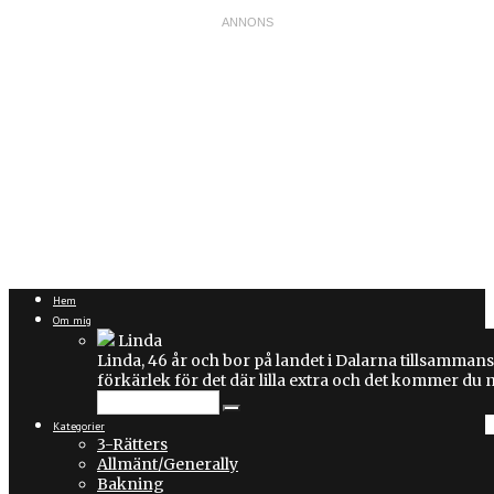
Hem
Om mig
Linda
Linda, 46 år och bor på landet i Dalarna tillsammans
förkärlek för det där lilla extra och det kommer du
Kategorier
3-Rätters
Allmänt/Generally
Bakning