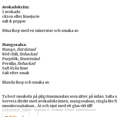
Avokadokräm:
1 avokado
citron eller limejucie
salt & peppar
Mixa ihop med en mixerstav och smaka av.
Mangosalsa:
Mango,
fint tärnad
Röd chili,
finhackad
Purjolök,
finstrimlad
Persilja,
finhackad
Saft ifrån lime
Salt efter smak
Blanda ihop och smaka av.
Ta bort muskeln på pilgrimsmusslan som sitter på sidan. Salta 
Servera direkt med avokadokrämen, mangosalsan, ringla lite f
musslorna/salsan... Ät och njut med ett glas vitt till!
AVOKADOKRÄM - FÖRRÄTT - MANGOSALSA - MATBLOGG - MIDDAG - PILGRIMSMUSSLA
Gilla
0