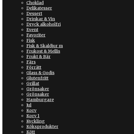
Choklad
Delikatesser
Dessert
Drinkar & Vin
Dryck alkoholfri
Event
Favoriter
Fisk
Fisk & Skaldjur m
Frukost & Mellis
Frukt & Bär
Färs
Förrätt
Glass & Godis
Glutenfritt
Grillat
Grönsaker
Grönsaker
Hamburgare
Jul
Korv
Korv 1
Kyckling
Köksprodukter
Kött