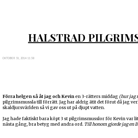
HALSTRAD PILGRIM
OKTOBER 31, 2014 11:38
Förra helgen så åt jag och Kevin
en 3-rätters middag
(hur jag
pilgrimsmussla till förrätt. Jag har aldrig ätit det förut då jag v
skaldjursvärlden så vi gav oss ut på djupt vatten.
Jag hade faktiskt bara köpt 3 st pilgrimsmusslor för Kevin var li
nästa gång, bra betyg med andra ord.
Till honom gjorde jag en lit