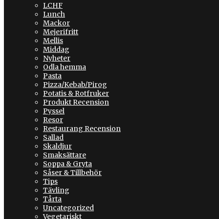
LCHF
Lunch
Mackor
Mejerifritt
Mellis
Middag
Nyheter
Odla hemma
Pasta
Pizza/Kebab/Pirog
Potatis & Rotfruker
Produkt Recension
Pyssel
Resor
Restaurang Recension
Sallad
Skaldjur
Smaksättare
Soppa & Gryta
Såser & Tillbehör
Tips
Tävling
Tårta
Uncategorized
Vegetariskt