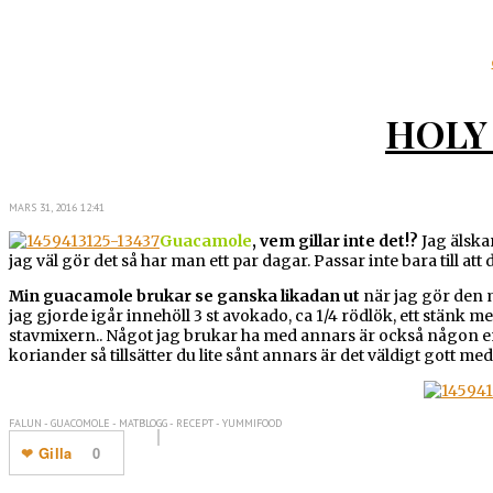
HOLY
MARS 31, 2016 12:41
Guacamole
, vem gillar inte det!?
Jag älskar
jag väl gör det så har man ett par dagar. Passar inte bara till 
Min guacamole brukar se ganska likadan ut
när jag gör den 
jag gjorde igår innehöll 3 st avokado, ca 1/4 rödlök, ett stänk me
stavmixern.. Något jag brukar ha med annars är också någon ens
koriander så tillsätter du lite sånt annars är det väldigt gott me
FALUN - GUACOMOLE - MATBLOGG - RECEPT - YUMMIFOOD
Gilla
0