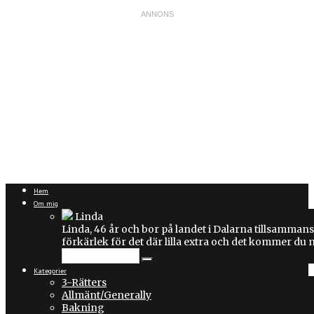
Hem
Om mig
Linda
Linda, 46 år och bor på landet i Dalarna tillsammans
förkärlek för det där lilla extra och det kommer du
Kategorier
3-Rätters
Allmänt/Generally
Bakning