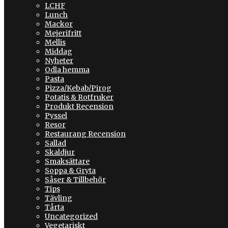
LCHF
Lunch
Mackor
Mejerifritt
Mellis
Middag
Nyheter
Odla hemma
Pasta
Pizza/Kebab/Pirog
Potatis & Rotfruker
Produkt Recension
Pyssel
Resor
Restaurang Recension
Sallad
Skaldjur
Smaksättare
Soppa & Gryta
Såser & Tillbehör
Tips
Tävling
Tårta
Uncategorized
Vegetariskt