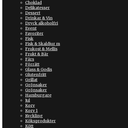
Choklad
Delikatesser
Dessert
Drinkar & Vin
Dryck alkoholfri
Event
Favoriter
Fisk
Fisk & Skaldjur m
Frukost & Mellis
Frukt & Bär
Färs
Förrätt
Glass & Godis
Glutenfritt
Grillat
Grönsaker
Grönsaker
Hamburgare
Jul
Korv
Korv 1
Kyckling
Köksprodukter
Kött