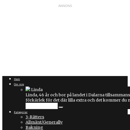
Hem
Om mig
Linda
Linda, 46 år och bor på landet i Dalarna tillsammans
förkärlek för det där lilla extra och det kommer du
Kategorier
3-Rätters
Allmänt/Generally
Bakning