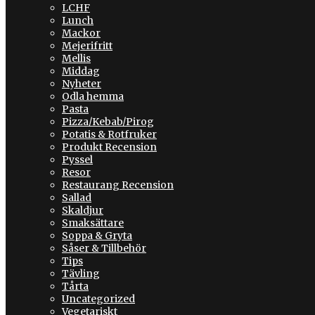
LCHF
Lunch
Mackor
Mejerifritt
Mellis
Middag
Nyheter
Odla hemma
Pasta
Pizza/Kebab/Pirog
Potatis & Rotfruker
Produkt Recension
Pyssel
Resor
Restaurang Recension
Sallad
Skaldjur
Smaksättare
Soppa & Gryta
Såser & Tillbehör
Tips
Tävling
Tårta
Uncategorized
Vegetariskt