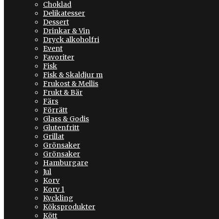
Choklad
Delikatesser
Dessert
Drinkar & Vin
Dryck alkoholfri
Event
Favoriter
Fisk
Fisk & Skaldjur m
Frukost & Mellis
Frukt & Bär
Färs
Förrätt
Glass & Godis
Glutenfritt
Grillat
Grönsaker
Grönsaker
Hamburgare
Jul
Korv
Korv 1
Kyckling
Köksprodukter
Kött