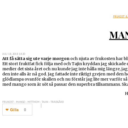
FRUKOST &
MA
JULI 18, 2018 18:20
Att få sätta sig ute varje morgon
och njuta av frukosten har b
Ett stort fruktfat fick följa med och Tajin kryddan jag skickade 
medier det sista året och nu kunde jag inte hålla mig längre, j
den inte alls är nå god. Jag fattade inte riktigt grejen med de
glödlampa ovanför skallen och nu förstår jag lite mer varför så
med mango som är söt så passar den superbra tillsammans. Ska t
H
FRUKOST - MANGO - MITTHEM - TAJIN - TRÄDGÅRD
Gilla
0