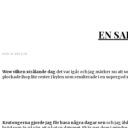
EN SA
MARS 20, 2019 11:03
Wow vilken strålande dag
det var igår och jag märker nu att s
plockade ihop lite rester i kylen som resulterade i en supergod 
Krutongerna gjorde jag för bara några dagar sen
och jag äls
bröd som är på väg att gå ut ur datumet. Skär ner dom i mindre 