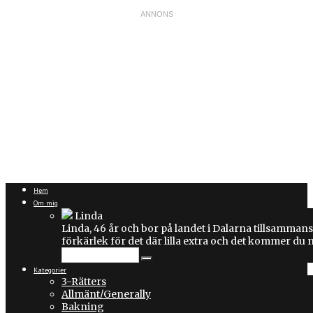
Hem
Om mig
Linda
Linda, 46 år och bor på landet i Dalarna tillsammans
förkärlek för det där lilla extra och det kommer du
Kategorier
3-Rätters
Allmänt/Generally
Bakning