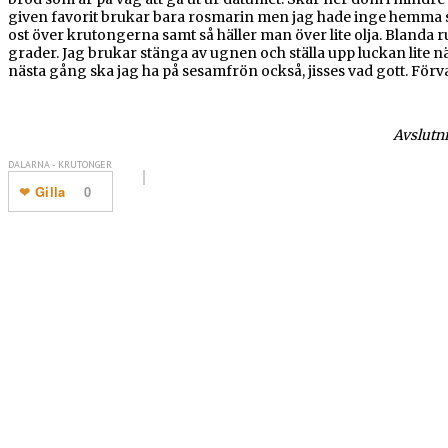
given favorit brukar bara rosmarin men jag hade inge hemma så
ost över krutongerna samt så häller man över lite olja. Blanda run
grader. Jag brukar stänga av ugnen och ställa upp luckan lite nä
nästa gång ska jag ha på sesamfrön också, jisses vad gott. För
Avslutni
DALARNA - KRUTONGER
Gilla
0