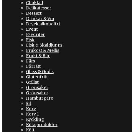
Choklad
Delikatesser
Dessert
Drinkar & Vin
Dryck alkoholfri
Event
Favoriter
Fisk
Fisk & Skaldjur m
Frukost & Mellis
Frukt & Bär
Färs
Förrätt
Glass & Godis
Glutenfritt
Grillat
Grönsaker
Grönsaker
Hamburgare
Jul
Korv
Korv 1
Kyckling
Köksprodukter
Kött