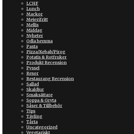
LCHF
Lunch
Mackor
Mejerifritt
Mellis
Middag
Nyheter
Odla hemma
Pasta
Pizza/Kebab/Pirog
Potatis & Rotfruker
Produkt Recension
Pyssel
Resor
Restaurang Recension
Sallad
Skaldjur
Smaksättare
Soppa & Gryta
Såser & Tillbehör
Tips
Tävling
Tårta
Uncategorized
Vegetariskt