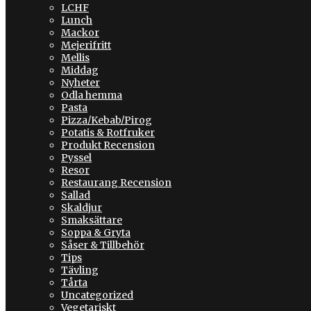
LCHF
Lunch
Mackor
Mejerifritt
Mellis
Middag
Nyheter
Odla hemma
Pasta
Pizza/Kebab/Pirog
Potatis & Rotfruker
Produkt Recension
Pyssel
Resor
Restaurang Recension
Sallad
Skaldjur
Smaksättare
Soppa & Gryta
Såser & Tillbehör
Tips
Tävling
Tårta
Uncategorized
Vegetariskt