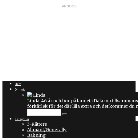
Hem
Om mig
Linda
Linda, 46 år och bor på landet i Dalarna tillsammans
förkärlek för det där lilla extra och det kommer du
Kategorier
3-Rätters
Allmänt/Generally
Bakning