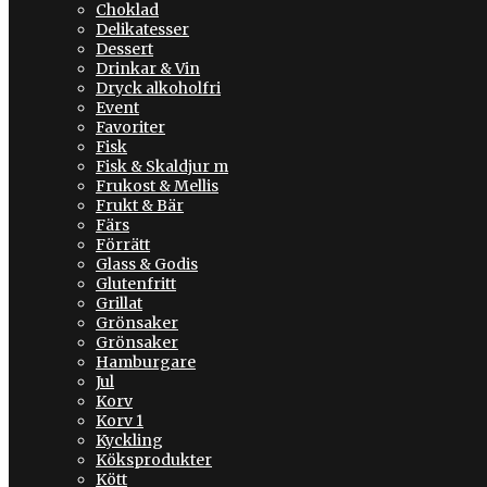
Choklad
Delikatesser
Dessert
Drinkar & Vin
Dryck alkoholfri
Event
Favoriter
Fisk
Fisk & Skaldjur m
Frukost & Mellis
Frukt & Bär
Färs
Förrätt
Glass & Godis
Glutenfritt
Grillat
Grönsaker
Grönsaker
Hamburgare
Jul
Korv
Korv 1
Kyckling
Köksprodukter
Kött