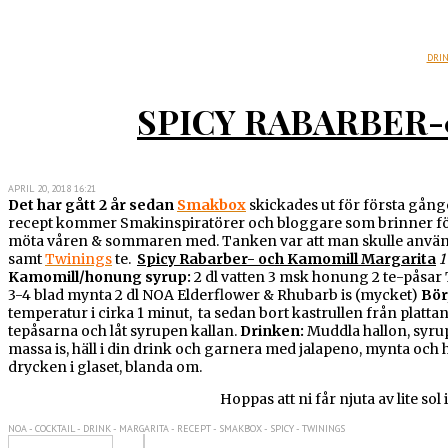
DRI
SPICY RABARBER
APRIL 20, 2018 16:21
Det har gått 2 år sedan
Smakbox
skickades ut för första gån
recept kommer Smakinspiratörer och bloggare som brinner för m
möta våren & sommaren med. Tanken var att man skulle använ
samt
Twinings
te.
Spicy Rabarber- och Kamomill Margarita
1
Kamomill/honung syrup:
2 dl vatten 3 msk honung 2 te-påsar
3-4 blad mynta 2 dl NOA Elderflower & Rhubarb is (mycket)
Bör
temperatur i cirka 1 minut, ta sedan bort kastrullen från plattan. 
tepåsarna och låt syrupen kallan.
Drinken:
Muddla hallon, syrup 
massa is, häll i din drink och garnera med jalapeno, mynta och 
drycken i glaset, blanda om.
Hoppas att ni får njuta av lite so
NOA - COCKTAIL - DRINK - MARGARITA - RECEPT - SMAKBOX - SPICY - TWININGS