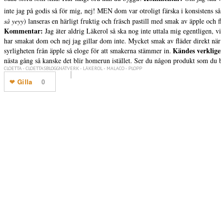
inte jag på godis så för mig, nej! MEN dom var otroligt färska i konsistens så 
så yeyy
) lanseras en härligt fruktig och fräsch pastill med smak av äpple och
Kommentar:
Jag äter aldrig Läkerol så ska nog inte uttala mig egentligen, vi
har smakat dom och nej jag gillar dom inte. Mycket smak av fläder direkt nä
Kändes verklige
syrligheten från äpple så eloge för att smakerna stämmer in.
nästa gång så kanske det blir homerun istället. Ser du någon produkt som du b
CLOETTA - CLOETTASBLOGGNÄTVERK - LÄKEROL - MALACO - PLOPP
Gilla
0