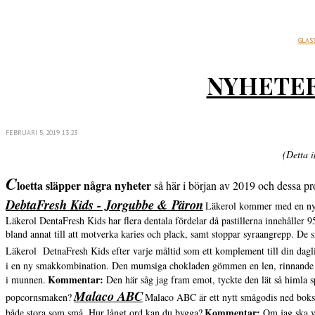
GLAS
NYHETER
FEBRUARI 5, 2019 13:23
(Detta i
C
loetta släpper några nyheter
så här i början av 2019 och dessa pro
DebtaFresh Kids - Jorgubbe & Päron
Läkerol kommer med en ny i
Läkerol DentaFresh Kids har flera dentala fördelar då pastillerna innehåller 95
bland annat till att motverka karies och plack, samt stoppar syraangrepp. De 
Läkerol DetnaFresh Kids efter varje måltid som ett komplement till din dag
i en ny smakkombination. Den mumsiga chokladen gömmen en len, rinnande f
Kommentar:
i munnen.
Den här såg jag fram emot, tyckte den lät så himla 
Malaco ABC
popcornsmaken?
Malaco ABC är ett nytt smågodis ned bokst
Kommentar:
både stora som små. Hur långt ord kan du bygga?
Om jag ska var