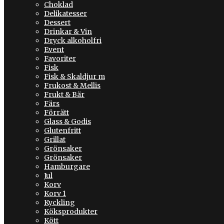
Choklad
Delikatesser
Dessert
Drinkar & Vin
Dryck alkoholfri
Event
Favoriter
Fisk
Fisk & Skaldjur m
Frukost & Mellis
Frukt & Bär
Färs
Förrätt
Glass & Godis
Glutenfritt
Grillat
Grönsaker
Grönsaker
Hamburgare
Jul
Korv
Korv 1
Kyckling
Köksprodukter
Kött