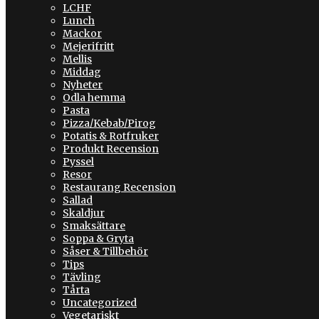
LCHF
Lunch
Mackor
Mejerifritt
Mellis
Middag
Nyheter
Odla hemma
Pasta
Pizza/Kebab/Pirog
Potatis & Rotfruker
Produkt Recension
Pyssel
Resor
Restaurang Recension
Sallad
Skaldjur
Smaksättare
Soppa & Gryta
Såser & Tillbehör
Tips
Tävling
Tårta
Uncategorized
Vegetariskt