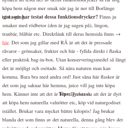
köpa hem någon mer smak när jag är ner till Borlänge
ågot som har testat dessa funktionsdrycker?
nästa gång.
Finns ju
smaker med rödbetor (den är jag sugen på), lingon,
tranbär, blåbär etc. Direktlänk till deras hemsida finns →
här
. Det som jag gillar med RÅ är att det är pressade
råvaror - grönsaker, frukter och bär - fyllda direkt i flaska
eller praktisk bag-in-box. Utan konserveringsmedel så långt
det är möjligt och osötade. Så nära naturen man kan
komma. Bara bra med andra ord! Just såna här flaskor är
det som jag saknar här hemma, juice vill jag inte köpa
Tips:
hem. Känner inte att det är bra någonstans.
Tycker du att det är dyrt
att köpa hem naturella valnötter etc, köp vid naturgodiset
istället. Brukar vara mycket bättre kilopris! Jag brukar
blanda det som finns av det naturella, denna gång blev det
valnötter och pekannötter. Mums för att toppa min kvarg