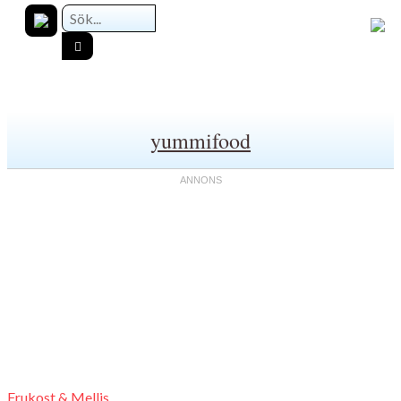
yummifood
Frukost & Mellis