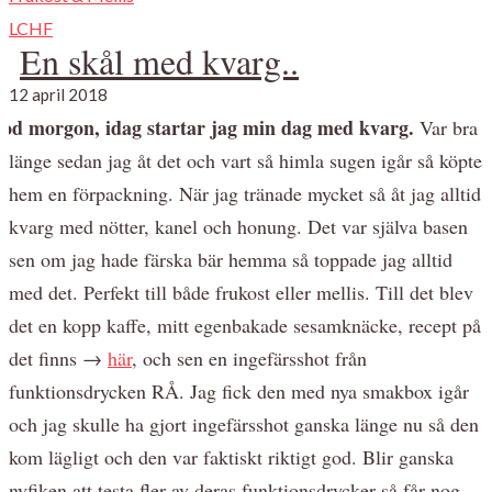
LCHF
En skål med kvarg..
12 april 2018
od morgon, idag startar jag min dag med kvarg.
Var bra
länge sedan jag åt det och vart så himla sugen igår så köpte
hem en förpackning. När jag tränade mycket så åt jag alltid
kvarg med nötter, kanel och honung. Det var själva basen
sen om jag hade färska bär hemma så toppade jag alltid
med det. Perfekt till både frukost eller mellis. Till det blev
det en kopp kaffe, mitt egenbakade sesamknäcke, recept på
det finns →
här
, och sen en ingefärsshot från
funktionsdrycken RÅ. Jag fick den med nya smakbox igår
och jag skulle ha gjort ingefärsshot ganska länge nu så den
kom lägligt och den var faktiskt riktigt god. Blir ganska
nyfiken att testa fler av deras funktionsdrycker så får nog