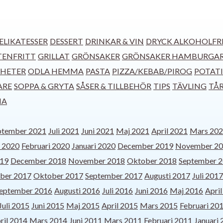
ELIKATESSER
DESSERT
DRINKAR & VIN
DRYCK ALKOHOLFR
TENFRITT
GRILLAT
GRÖNSAKER
GRÖNSAKER
HAMBURGA
HETER
ODLA HEMMA
PASTA
PIZZA/KEBAB/PIROG
POTATI
ARE
SOPPA & GRYTA
SÅSER & TILLBEHÖR
TIPS
TÄVLING
TÅ
IA
ptember 2021
Juli 2021
Juni 2021
Maj 2021
April 2021
Mars 20
 2020
Februari 2020
Januari 2020
December 2019
November 2
019
December 2018
November 2018
Oktober 2018
September 
ber 2017
Oktober 2017
September 2017
Augusti 2017
Juli 2017
eptember 2016
Augusti 2016
Juli 2016
Juni 2016
Maj 2016
Apri
Juli 2015
Juni 2015
Maj 2015
April 2015
Mars 2015
Februari 20
ril 2014
Mars 2014
Juni 2011
Mars 2011
Februari 2011
Januari