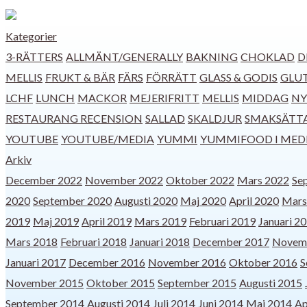
Kategorier
3-RÄTTERS
ALLMÄNT/GENERALLY
BAKNING
CHOKLAD
D
MELLIS
FRUKT & BÄR
FÄRS
FÖRRÄTT
GLASS & GODIS
GLU
LCHF
LUNCH
MACKOR
MEJERIFRITT
MELLIS
MIDDAG
NY
RESTAURANG RECENSION
SALLAD
SKALDJUR
SMAKSÄTT
YOUTUBE
YOUTUBE/MEDIA
YUMMI
YUMMIFOOD I MED
Arkiv
December 2022
November 2022
Oktober 2022
Mars 2022
Se
2020
September 2020
Augusti 2020
Maj 2020
April 2020
Mars
2019
Maj 2019
April 2019
Mars 2019
Februari 2019
Januari 2
Mars 2018
Februari 2018
Januari 2018
December 2017
Novem
Januari 2017
December 2016
November 2016
Oktober 2016
S
November 2015
Oktober 2015
September 2015
Augusti 2015
September 2014
Augusti 2014
Juli 2014
Juni 2014
Maj 2014
Ap