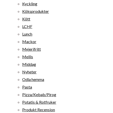
Kyckling
Köksprodukter
Kött
LCHF
Lunch
Mackor
Mejerifritt
Mellis
Middag
Nyheter
Odla hemma
Pasta
Pizza/Kebab/Pirog
Potatis & Rotfruker
Produkt Recension