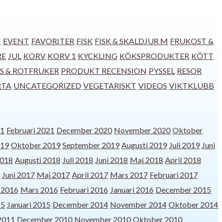
I
EVENT
FAVORITER
FISK
FISK & SKALDJUR M
FRUKOST &
RE
JUL
KORV
KORV 1
KYCKLING
KÖKSPRODUKTER
KÖTT
S & ROTFRUKER
PRODUKT RECENSION
PYSSEL
RESOR
RTA
UNCATEGORIZED
VEGETARISKT
VIDEOS
VIKTKLUBB
21
Februari 2021
December 2020
November 2020
Oktober
019
Oktober 2019
September 2019
Augusti 2019
Juli 2019
Juni
2018
Augusti 2018
Juli 2018
Juni 2018
Maj 2018
April 2018
Juni 2017
Maj 2017
April 2017
Mars 2017
Februari 2017
l 2016
Mars 2016
Februari 2016
Januari 2016
December 2015
15
Januari 2015
December 2014
November 2014
Oktober 2014
 2011
December 2010
November 2010
Oktober 2010