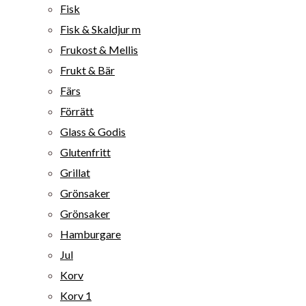
Fisk
Fisk & Skaldjur m
Frukost & Mellis
Frukt & Bär
Färs
Förrätt
Glass & Godis
Glutenfritt
Grillat
Grönsaker
Grönsaker
Hamburgare
Jul
Korv
Korv 1