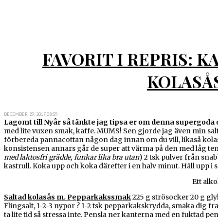
FAVORIT I REPRIS: 
KOLASÅ
DECEMBER 29, 2017 08:39
Lagomt till Nyår så tänkte jag tipsa er om denna supergoda o
med lite vuxen smak, kaffe. MUMS! Sen gjorde jag även min sa
förbereda pannacottan någon dag innan om du vill, likaså kolasåse
konsistensen annars går de super att värma på den med låg temp
med laktosfri grädde, funkar lika bra utan
) 2 tsk pulver från sna
kastrull. Koka upp och koka därefter i en halv minut. Häll upp i sn
Ett alko
Saltad kolasås m. Pepparkakssmak
225 g strösocker 20 g glyk
Flingsalt, 1-2-3 nypor ? 1-2 tsk pepparkakskrydda, smaka dig fr
ta lite tid så stressa inte. Pensla ner kanterna med en fuktad pen