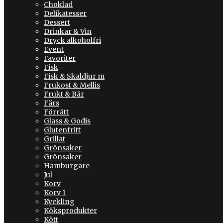
Choklad
Delikatesser
Dessert
Drinkar & Vin
Dryck alkoholfri
Event
Favoriter
Fisk
Fisk & Skaldjur m
Frukost & Mellis
Frukt & Bär
Färs
Förrätt
Glass & Godis
Glutenfritt
Grillat
Grönsaker
Grönsaker
Hamburgare
Jul
Korv
Korv 1
Kyckling
Köksprodukter
Kött