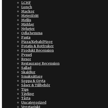
LCHF
Lunch
Mackor
Mejerifritt
Mellis
Middag
Nyheter
Odla hemma
Pasta
Pizza/Kebab/Pirog
Potatis & Rotfruker
Produkt Recension
Pyssel
Resor
Restaurang Recension
Sallad
Skaldjur
Smaksättare
Soppa & Gryta
Såser & Tillbehör
Tips
Tävling
Tårta
Uncategorized
Vegetariskt