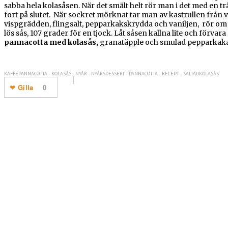
sabba hela kolasåsen. När det smält helt rör man i det med en 
fort på slutet. När sockret mörknat tar man av kastrullen från vä
vispgrädden, flingsalt, pepparkakskrydda och vaniljen, rör om o
lös sås, 107 grader för en tjock. Låt såsen kallna lite och förvar
pannacotta med kolasås,
granatäpple och smulad pepparkaka fö
KAFFEPANNACOTTA - KOLASÅS - NYÅR - NYÅRSDESSERT - PANNACOTTA - RECEPT - SALTADKOLASÅS
Gilla
0