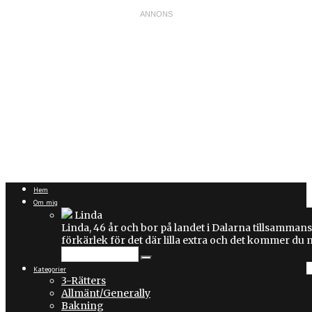
Hem
Om mig
Linda
Linda, 46 år och bor på landet i Dalarna tillsammans
förkärlek för det där lilla extra och det kommer du
Kategorier
3-Rätters
Allmänt/Generally
Bakning