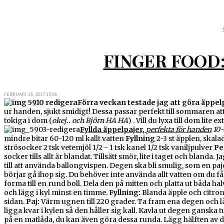
FINGER FOOD:
FEBRUARI 15, 2017 13:06
Förra veckan testade jag att göra äppel
ur handen, sjukt smidigt! Dessa passar perfekt till sommaren att
tokiga i dom (
okej.. och Björn HA HA
) . Vill du lyxa till dom lit
Fyllda äppelpajer,
perfekta för handen
10-
mindre bitar 60-120 ml kallt vatten
Fyllning
2-3 st äpplen, skal
strösocker 2 tsk vetemjöl 1/2 - 1 tsk kanel 1/2 tsk vaniljpulver
Pe
socker tills allt är blandat. Tillsätt smör, lite i taget och blan
till att använda ballongvispen. Degen ska bli smulig, som en pajde
börjar gå ihop sig. Du behöver inte använda allt vatten om du få
forma till en rund boll. Dela den på mitten och platta ut båda halvo
och lägg i kyl minst en timme.
Fyllning:
Blanda äpple och citronsa
sidan.
Paj:
Värm ugnen till 220 grader. Ta fram ena degen och låt
ligga kvar i kylen så den håller sig kall. Kavla ut degen ganska 
på en matlåda, du kan även göra dessa runda. Lägg hälften av d