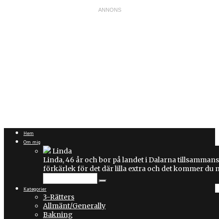
Hem
Om mig
Linda
Linda, 46 år och bor på landet i Dalarna tillsammans
förkärlek för det där lilla extra och det kommer du
Kategorier
3-Rätters
Allmänt/Generally
Bakning