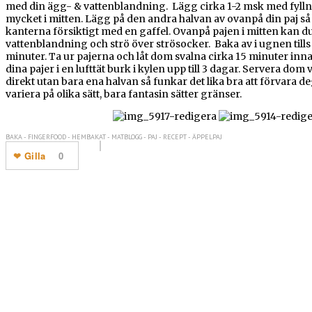
med din ägg- & vattenblandning. Lägg cirka 1-2 msk med fyllning
mycket i mitten. Lägg på den andra halvan av ovanpå din paj så 
kanterna försiktigt med en gaffel. Ovanpå pajen i mitten kan d
vattenblandning och strö över strösocker. Baka av i ugnen tills 
minuter. Ta ur pajerna och låt dom svalna cirka 15 minuter innan
dina pajer i en lufttät burk i kylen upp till 3 dagar. Servera d
direkt utan bara ena halvan så funkar det lika bra att förvara de
variera på olika sätt, bara fantasin sätter gränser.
BAKA - FINGERFOOD - HEMBAKAT - MATBLOGG - PAJ - RECEPT - ÄPPELPAJ
Gilla
0