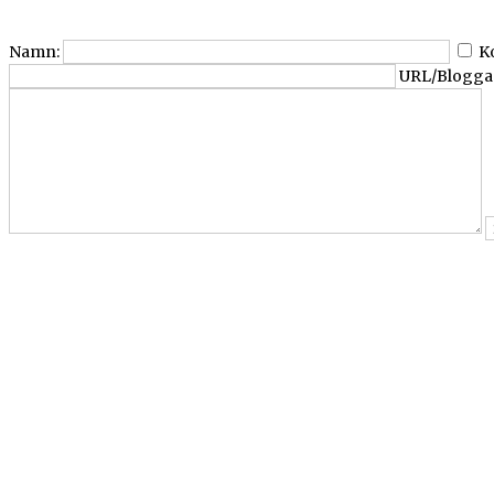
Namn:
K
URL/Blogga