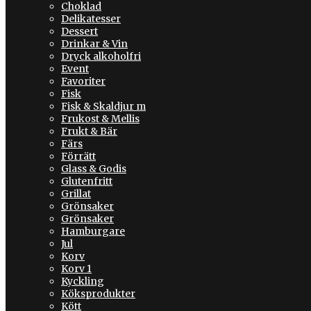
Choklad
Delikatesser
Dessert
Drinkar & Vin
Dryck alkoholfri
Event
Favoriter
Fisk
Fisk & Skaldjur m
Frukost & Mellis
Frukt & Bär
Färs
Förrätt
Glass & Godis
Glutenfritt
Grillat
Grönsaker
Grönsaker
Hamburgare
Jul
Korv
Korv 1
Kyckling
Köksprodukter
Kött