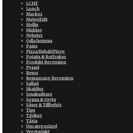
LCHF
Lunch
Mackor
Mejerifritt
Mellis
Middag
Nyheter
Odla hemma
Pasta
Pizza/Kebab/Pirog
Potatis & Rotfruker
Produkt Recension
Pyssel
Resor
Restaurang Recension
Sallad
Skaldjur
Smaksättare
Soppa & Gryta
Såser & Tillbehör
Tips
Tävling
Tårta
Uncategorized
Vegetariskt