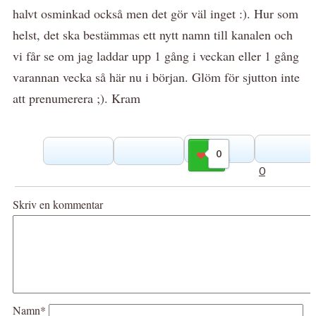
halvt osminkad också men det gör väl inget :). Hur som
helst, det ska bestämmas ett nytt namn till kanalen och
vi får se om jag laddar upp 1 gång i veckan eller 1 gång
varannan vecka så här nu i början. Glöm för sjutton inte
att prenumerera ;). Kram
0
Gilla
0
Skriv en kommentar
Namn*