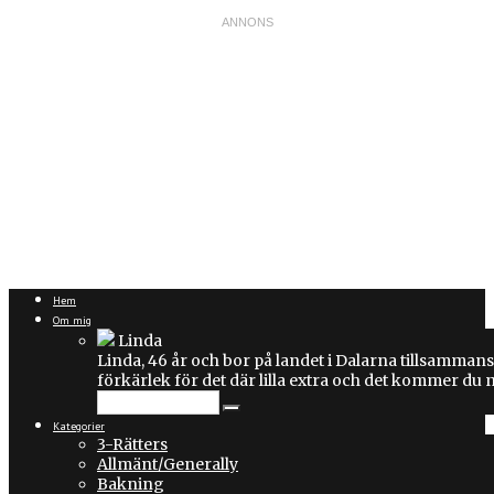
Hem
Om mig
Linda
Linda, 46 år och bor på landet i Dalarna tillsammans
förkärlek för det där lilla extra och det kommer du
Kategorier
3-Rätters
Allmänt/Generally
Bakning