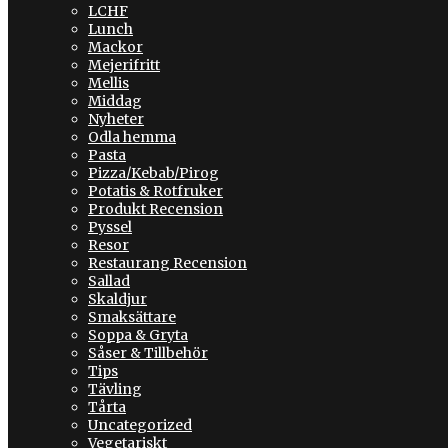
LCHF
Lunch
Mackor
Mejerifritt
Mellis
Middag
Nyheter
Odla hemma
Pasta
Pizza/Kebab/Pirog
Potatis & Rotfruker
Produkt Recension
Pyssel
Resor
Restaurang Recension
Sallad
Skaldjur
Smaksättare
Soppa & Gryta
Såser & Tillbehör
Tips
Tävling
Tårta
Uncategorized
Vegetariskt