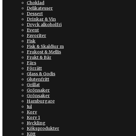
Choklad
Delikatesser
Dessert
Drinkar & Vin
Dryck alkoholfri
Event
Favoriter
Fisk
Fisk & Skaldjur m
Frukost & Mellis
Frukt & Bär
Färs
Förrätt
Glass & Godis
Glutenfritt
Grillat
Grönsaker
Grönsaker
Hamburgare
Jul
Korv
Korv 1
Kyckling
Köksprodukter
Kött