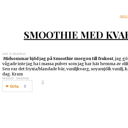
DRYCK
SMOOTHIE MED KVAR
JUNI 27, 2018 09:10
Midsommar bjöd jag på Smoothie morgon till frukost
, jag g
vågade inte jag ha i massa pulver som jag har här hemma av olika 
Sen var det frysta/blandade bär, vaniljkvarg, soyamjölk vanilj
dag. Kram
FRUKOST - SMOOTHIE
2
Gilla
0