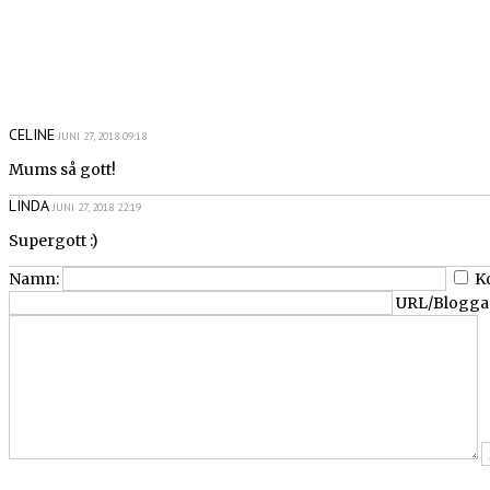
CELINE
JUNI 27, 2018 09:18
Mums så gott!
LINDA
JUNI 27, 2018 22:19
Supergott :)
Namn:
K
URL/Blogga