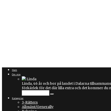
Hem
Om mig
Linda
Linda, 46 år och bor på landet i Dalarna tillsammans
förkärlek för det där lilla extra och det kommer du
Kategorier
3-Rätters
Allmänt/Generally