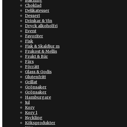
Bakning
Choklad
Delikatesser
Dessert
Drinkar & Vin
Dryck alkoholfri
Event
Favoriter
Fisk
Fisk & Skaldjur m
Frukost & Mellis
Frukt & Bär
Färs
Förrätt
Glass & Godis
Glutenfritt
Grillat
Grönsaker
Grönsaker
Hamburgare
Jul
Korv
Korv 1
Kyckling
Köksprodukter