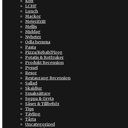
Kött
LCHF
Lunch
Mackor
Mejerifritt
Mellis
Middag
Nyheter
Odla hemma
Pasta
Pizza/Kebab/Pirog
Potatis & Rotfruker
Produkt Recension
Pyssel
Resor
Restaurang Recension
Sallad
Skaldjur
Smaksättare
Soppa & Gryta
Såser & Tillbehör
Tips
Tävling
Tårta
Uncategorized