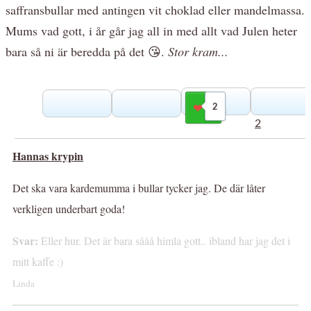
saffransbullar med antingen vit choklad eller mandelmassa.
Mums vad gott, i år går jag all in med allt vad Julen heter
bara så ni är beredda på det
😘.
Stor kram...
2
Gilla
2
Hannas krypin
Det ska vara kardemumma i bullar tycker jag. De där låter
verkligen underbart goda!
Svar:
Eller hur. Det är bara sååå himla gott.. ibland har jag det i
mitt kaffe :)
Linda