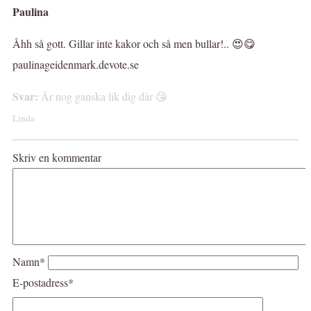
Paulina
Åhh så gott. Gillar inte kakor och så men bullar!.. 😍😋
paulinageidenmark.devote.se
Svar:
Är nog ganska lik dig där 😘
Linda
Skriv en kommentar
Namn*
E-postadress*